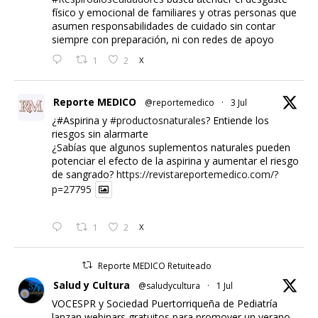
físico y emocional de familiares y otras personas que
asumen responsabilidades de cuidado sin contar
siempre con preparación, ni con redes de apoyo
1
2
X
Reporte MEDICO
@reportemedico
·
3 Jul
¿#Aspirina y
#productosnaturales
? Entiende los
riesgos sin alarmarte
¿Sabías que algunos suplementos naturales pueden
potenciar el efecto de la aspirina y aumentar el riesgo
de sangrado?
https://revistareportemedico.com/?
p=27795
1
2
X
Reporte MEDICO Retuiteado
Salud y Cultura
@saludycultura
·
1 Jul
VOCESPR y Sociedad Puertorriqueña de Pediatría
lanzan webinars gratuitos para promover un verano