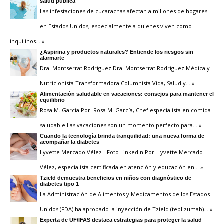
salud pública
Las infestaciones de cucarachas afectan a millones de hogares
en Estados Unidos, especialmente a quienes viven como
inquilinos
… »
¿Aspirina y productos naturales? Entiende los riesgos sin
alarmarte
Dra. Montserrat Rodríguez Dra. Montserrat Rodríguez Médica y
Nutricionista Transformadora Columnista Vida, Salud y
… »
Alimentación saludable en vacaciones: consejos para mantener el
equilibrio
Rosa M. Garcia Por: Rosa M. García, Chef especialista en comida
saludable Las vacaciones son un momento perfecto para
… »
Cuando la tecnología brinda tranquilidad: una nueva forma de
acompañar la diabetes
Lyvette Mercado Vélez - Foto LinkedIn Por: Lyvette Mercado
Vélez, especialista certificada en atención y educación en
… »
Tzield demuestra beneficios en niños con diagnóstico de
diabetes tipo 1
La Administración de Alimentos y Medicamentos de los Estados
Unidos (FDA) ha aprobado la inyección de Tzield (teplizumab)
… »
Experta de UF/IFAS destaca estrategias para proteger la salud