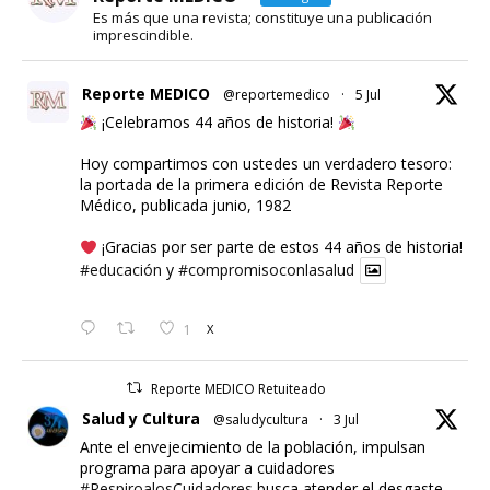
Es más que una revista; constituye una publicación
imprescindible.
Reporte MEDICO
@reportemedico
·
5 Jul
¡Celebramos 44 años de historia!
Hoy compartimos con ustedes un verdadero tesoro:
la portada de la primera edición de Revista Reporte
Médico, publicada junio, 1982
¡Gracias por ser parte de estos 44 años de historia!
#educación
y
#compromisoconlasalud
1
X
Reporte MEDICO Retuiteado
Salud y Cultura
@saludycultura
·
3 Jul
Ante el envejecimiento de la población, impulsan
programa para apoyar a cuidadores
#RespiroalosCuidadores
busca atender el desgaste