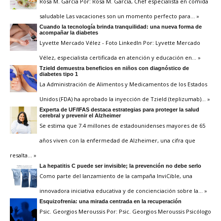
Rosa M. Garcia Por: Rosa M. García, Chef especialista en comida
saludable Las vacaciones son un momento perfecto para
… »
Cuando la tecnología brinda tranquilidad: una nueva forma de
acompañar la diabetes
Lyvette Mercado Vélez - Foto LinkedIn Por: Lyvette Mercado
Vélez, especialista certificada en atención y educación en
… »
Tzield demuestra beneficios en niños con diagnóstico de
diabetes tipo 1
La Administración de Alimentos y Medicamentos de los Estados
Unidos (FDA) ha aprobado la inyección de Tzield (teplizumab)
… »
Experta de UF/IFAS destaca estrategias para proteger la salud
cerebral y prevenir el Alzheimer
Se estima que 7.4 millones de estadounidenses mayores de 65
años viven con la enfermedad de Alzheimer, una cifra que
resalta
… »
La hepatitis C puede ser invisible; la prevención no debe serlo
Como parte del lanzamiento de la campaña InviCible, una
innovadora iniciativa educativa y de concienciación sobre la
… »
Esquizofrenia: una mirada centrada en la recuperación
Psic. Georgios Meroussis Por: Psic. Georgios Meroussis Psicólogo