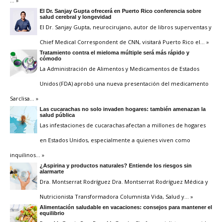
… »
El Dr. Sanjay Gupta ofrecerá en Puerto Rico conferencia sobre
salud cerebral y longevidad
El Dr. Sanjay Gupta, neurocirujano, autor de libros superventas y
Chief Medical Correspondent de CNN, visitará Puerto Rico el
… »
Tratamiento contra el mieloma múltiple será más rápido y
cómodo
La Administración de Alimentos y Medicamentos de Estados
Unidos (FDA) aprobó una nueva presentación del medicamento
Sarclisa
… »
Las cucarachas no solo invaden hogares: también amenazan la
salud pública
Las infestaciones de cucarachas afectan a millones de hogares
en Estados Unidos, especialmente a quienes viven como
inquilinos
… »
¿Aspirina y productos naturales? Entiende los riesgos sin
alarmarte
Dra. Montserrat Rodríguez Dra. Montserrat Rodríguez Médica y
Nutricionista Transformadora Columnista Vida, Salud y
… »
Alimentación saludable en vacaciones: consejos para mantener el
equilibrio