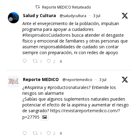
Reporte MEDICO Retuiteado
Salud y Cultura
@saludycultura
·
3 Jul
Ante el envejecimiento de la población, impulsan
programa para apoyar a cuidadores
#RespiroalosCuidadores
busca atender el desgaste
físico y emocional de familiares y otras personas que
asumen responsabilidades de cuidado sin contar
siempre con preparación, ni con redes de apoyo
1
2
X
Reporte MEDICO
@reportemedico
·
3 Jul
¿#Aspirina y
#productosnaturales
? Entiende los
riesgos sin alarmarte
¿Sabías que algunos suplementos naturales pueden
potenciar el efecto de la aspirina y aumentar el riesgo
de sangrado?
https://revistareportemedico.com/?
p=27795
1
2
X