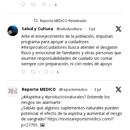
1
X
Reporte MEDICO Retuiteado
Salud y Cultura
@saludycultura
·
3 Jul
Ante el envejecimiento de la población, impulsan
programa para apoyar a cuidadores
#RespiroalosCuidadores
busca atender el desgaste
físico y emocional de familiares y otras personas que
asumen responsabilidades de cuidado sin contar
siempre con preparación, ni con redes de apoyo
1
2
X
Reporte MEDICO
@reportemedico
·
3 Jul
¿#Aspirina y
#productosnaturales
? Entiende los
riesgos sin alarmarte
¿Sabías que algunos suplementos naturales pueden
potenciar el efecto de la aspirina y aumentar el riesgo
de sangrado?
https://revistareportemedico.com/?
p=27795