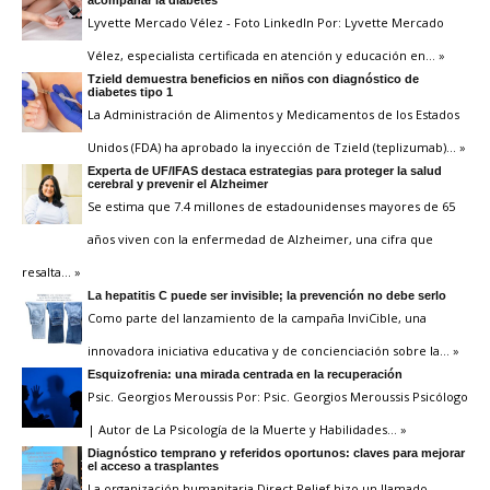
Lyvette Mercado Vélez - Foto LinkedIn Por: Lyvette Mercado
Vélez, especialista certificada en atención y educación en
… »
Tzield demuestra beneficios en niños con diagnóstico de
diabetes tipo 1
La Administración de Alimentos y Medicamentos de los Estados
Unidos (FDA) ha aprobado la inyección de Tzield (teplizumab)
… »
Experta de UF/IFAS destaca estrategias para proteger la salud
cerebral y prevenir el Alzheimer
Se estima que 7.4 millones de estadounidenses mayores de 65
años viven con la enfermedad de Alzheimer, una cifra que
resalta
… »
La hepatitis C puede ser invisible; la prevención no debe serlo
Como parte del lanzamiento de la campaña InviCible, una
innovadora iniciativa educativa y de concienciación sobre la
… »
Esquizofrenia: una mirada centrada en la recuperación
Psic. Georgios Meroussis Por: Psic. Georgios Meroussis Psicólogo
| Autor de La Psicología de la Muerte y Habilidades
… »
Diagnóstico temprano y referidos oportunos: claves para mejorar
el acceso a trasplantes
La organización humanitaria Direct Relief hizo un llamado