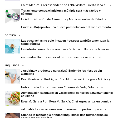
Chief Medical Correspondent de CNN, visitará Puerto Rico el
… »
Tratamiento contra el mieloma múltiple será más rápido y
cómodo
La Administración de Alimentos y Medicamentos de Estados
Unidos (FDA) aprobó una nueva presentación del medicamento
Sarclisa
… »
Las cucarachas no solo invaden hogares: también amenazan la
salud pública
Las infestaciones de cucarachas afectan a millones de hogares
en Estados Unidos, especialmente a quienes viven como
inquilinos
… »
¿Aspirina y productos naturales? Entiende los riesgos sin
alarmarte
Dra. Montserrat Rodríguez Dra. Montserrat Rodríguez Médica y
Nutricionista Transformadora Columnista Vida, Salud y
… »
Alimentación saludable en vacaciones: consejos para mantener el
equilibrio
Rosa M. Garcia Por: Rosa M. García, Chef especialista en comida
saludable Las vacaciones son un momento perfecto para
… »
Cuando la tecnología brinda tranquilidad: una nueva forma de
acompañar la diabetes