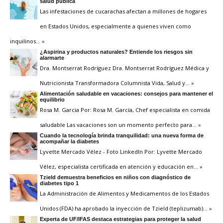
salud pública
Las infestaciones de cucarachas afectan a millones de hogares
en Estados Unidos, especialmente a quienes viven como
inquilinos
… »
¿Aspirina y productos naturales? Entiende los riesgos sin
alarmarte
Dra. Montserrat Rodríguez Dra. Montserrat Rodríguez Médica y
Nutricionista Transformadora Columnista Vida, Salud y
… »
Alimentación saludable en vacaciones: consejos para mantener el
equilibrio
Rosa M. Garcia Por: Rosa M. García, Chef especialista en comida
saludable Las vacaciones son un momento perfecto para
… »
Cuando la tecnología brinda tranquilidad: una nueva forma de
acompañar la diabetes
Lyvette Mercado Vélez - Foto LinkedIn Por: Lyvette Mercado
Vélez, especialista certificada en atención y educación en
… »
Tzield demuestra beneficios en niños con diagnóstico de
diabetes tipo 1
La Administración de Alimentos y Medicamentos de los Estados
Unidos (FDA) ha aprobado la inyección de Tzield (teplizumab)
… »
Experta de UF/IFAS destaca estrategias para proteger la salud