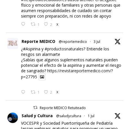
físico y emocional de familiares y otras personas que
asumen responsabilidades de cuidado sin contar
siempre con preparación, ni con redes de apoyo
1
2
X
Reporte MEDICO
@reportemedico
·
3 Jul
¿#Aspirina y
#productosnaturales
? Entiende los
riesgos sin alarmarte
¿Sabías que algunos suplementos naturales pueden
potenciar el efecto de la aspirina y aumentar el riesgo
de sangrado?
https://revistareportemedico.com/?
p=27795
1
2
X
Reporte MEDICO Retuiteado
Salud y Cultura
@saludycultura
·
1 Jul
VOCESPR y Sociedad Puertorriqueña de Pediatría
lanzan webinars gratuitos para promover un verano