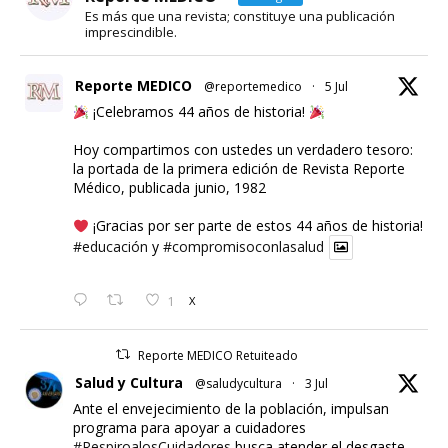
Es más que una revista; constituye una publicación
imprescindible.
Reporte MEDICO
@reportemedico
·
5 Jul
¡Celebramos 44 años de historia!
Hoy compartimos con ustedes un verdadero tesoro:
la portada de la primera edición de Revista Reporte
Médico, publicada junio, 1982
¡Gracias por ser parte de estos 44 años de historia!
#educación
y
#compromisoconlasalud
1
X
Reporte MEDICO Retuiteado
Salud y Cultura
@saludycultura
·
3 Jul
Ante el envejecimiento de la población, impulsan
programa para apoyar a cuidadores
#RespiroalosCuidadores
busca atender el desgaste