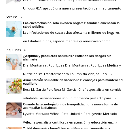
Unidos (FDA) aprobó una nueva presentación del medicamento
Sarclisa
… »
Las cucarachas no solo invaden hogares: también amenazan la
salud pública
Las infestaciones de cucarachas afectan a millones de hogares
en Estados Unidos, especialmente a quienes viven como
inquilinos
… »
¿Aspirina y productos naturales? Entiende los riesgos sin
alarmarte
Dra. Montserrat Rodríguez Dra. Montserrat Rodríguez Médica y
Nutricionista Transformadora Columnista Vida, Salud y
… »
Alimentación saludable en vacaciones: consejos para mantener el
equilibrio
Rosa M. Garcia Por: Rosa M. García, Chef especialista en comida
saludable Las vacaciones son un momento perfecto para
… »
Cuando la tecnología brinda tranquilidad: una nueva forma de
acompañar la diabetes
Lyvette Mercado Vélez - Foto LinkedIn Por: Lyvette Mercado
Vélez, especialista certificada en atención y educación en
… »
Tzield demuestra beneficios en niños con diagnóstico de