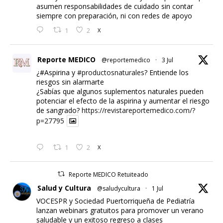
asumen responsabilidades de cuidado sin contar
siempre con preparación, ni con redes de apoyo
1
2
X
Reporte MEDICO
@reportemedico
·
3 Jul
¿#Aspirina y
#productosnaturales
? Entiende los
riesgos sin alarmarte
¿Sabías que algunos suplementos naturales pueden
potenciar el efecto de la aspirina y aumentar el riesgo
de sangrado?
https://revistareportemedico.com/?
p=27795
1
2
X
Reporte MEDICO Retuiteado
Salud y Cultura
@saludycultura
·
1 Jul
VOCESPR y Sociedad Puertorriqueña de Pediatría
lanzan webinars gratuitos para promover un verano
saludable y un exitoso regreso a clases