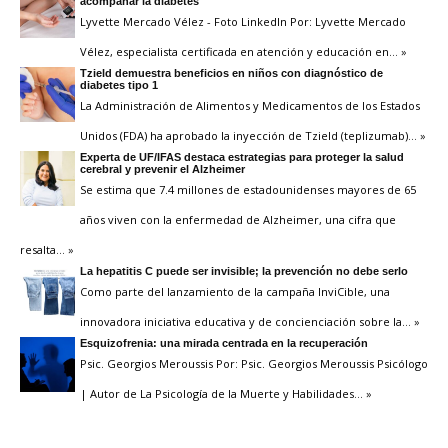
acompañar la diabetes
Lyvette Mercado Vélez - Foto LinkedIn Por: Lyvette Mercado
Vélez, especialista certificada en atención y educación en
… »
Tzield demuestra beneficios en niños con diagnóstico de
diabetes tipo 1
La Administración de Alimentos y Medicamentos de los Estados
Unidos (FDA) ha aprobado la inyección de Tzield (teplizumab)
… »
Experta de UF/IFAS destaca estrategias para proteger la salud
cerebral y prevenir el Alzheimer
Se estima que 7.4 millones de estadounidenses mayores de 65
años viven con la enfermedad de Alzheimer, una cifra que
resalta
… »
La hepatitis C puede ser invisible; la prevención no debe serlo
Como parte del lanzamiento de la campaña InviCible, una
innovadora iniciativa educativa y de concienciación sobre la
… »
Esquizofrenia: una mirada centrada en la recuperación
Psic. Georgios Meroussis Por: Psic. Georgios Meroussis Psicólogo
| Autor de La Psicología de la Muerte y Habilidades
… »