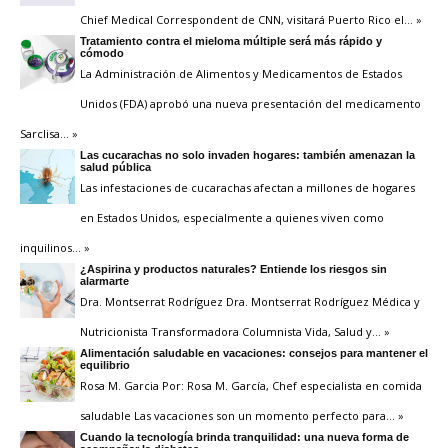
Chief Medical Correspondent de CNN, visitará Puerto Rico el
… »
Tratamiento contra el mieloma múltiple será más rápido y
cómodo
La Administración de Alimentos y Medicamentos de Estados
Unidos (FDA) aprobó una nueva presentación del medicamento
Sarclisa
… »
Las cucarachas no solo invaden hogares: también amenazan la
salud pública
Las infestaciones de cucarachas afectan a millones de hogares
en Estados Unidos, especialmente a quienes viven como
inquilinos
… »
¿Aspirina y productos naturales? Entiende los riesgos sin
alarmarte
Dra. Montserrat Rodríguez Dra. Montserrat Rodríguez Médica y
Nutricionista Transformadora Columnista Vida, Salud y
… »
Alimentación saludable en vacaciones: consejos para mantener el
equilibrio
Rosa M. Garcia Por: Rosa M. García, Chef especialista en comida
saludable Las vacaciones son un momento perfecto para
… »
Cuando la tecnología brinda tranquilidad: una nueva forma de