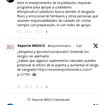
Ante el envejecimiento de la población, impulsan
programa para apoyar a cuidadores
#RespiroalosCuidadores
busca atender el desgaste
físico y emocional de familiares y otras personas que
asumen responsabilidades de cuidado sin contar
siempre con preparación, ni con redes de apoyo
1
2
X
Reporte MEDICO
@reportemedico
·
3 Jul
¿#Aspirina y
#productosnaturales
? Entiende los
riesgos sin alarmarte
¿Sabías que algunos suplementos naturales pueden
potenciar el efecto de la aspirina y aumentar el riesgo
de sangrado?
https://revistareportemedico.com/?
p=27795
1
2
X
Reporte MEDICO Retuiteado