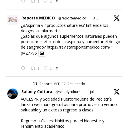
1
2
X
Reporte MEDICO
@reportemedico
·
3 Jul
¿#Aspirina y
#productosnaturales
? Entiende los
riesgos sin alarmarte
¿Sabías que algunos suplementos naturales pueden
potenciar el efecto de la aspirina y aumentar el riesgo
de sangrado?
https://revistareportemedico.com/?
p=27795
1
2
X
Reporte MEDICO Retuiteado
Salud y Cultura
@saludycultura
·
1 Jul
VOCESPR y Sociedad Puertorriqueña de Pediatría
lanzan webinars gratuitos para promover un verano
saludable y un exitoso regreso a clases
Regreso a Clases: Hábitos para el bienestar y
rendimiento académico