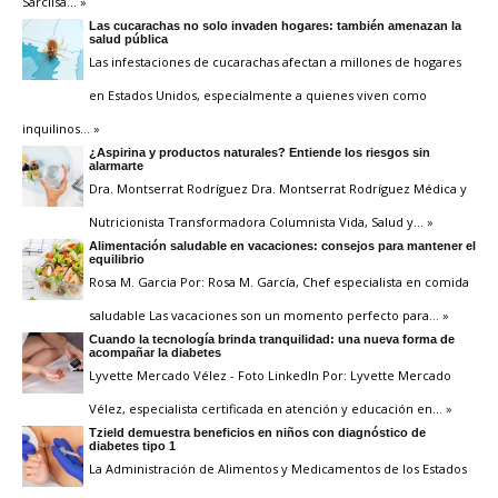
Sarclisa
… »
Las cucarachas no solo invaden hogares: también amenazan la
salud pública
Las infestaciones de cucarachas afectan a millones de hogares
en Estados Unidos, especialmente a quienes viven como
inquilinos
… »
¿Aspirina y productos naturales? Entiende los riesgos sin
alarmarte
Dra. Montserrat Rodríguez Dra. Montserrat Rodríguez Médica y
Nutricionista Transformadora Columnista Vida, Salud y
… »
Alimentación saludable en vacaciones: consejos para mantener el
equilibrio
Rosa M. Garcia Por: Rosa M. García, Chef especialista en comida
saludable Las vacaciones son un momento perfecto para
… »
Cuando la tecnología brinda tranquilidad: una nueva forma de
acompañar la diabetes
Lyvette Mercado Vélez - Foto LinkedIn Por: Lyvette Mercado
Vélez, especialista certificada en atención y educación en
… »
Tzield demuestra beneficios en niños con diagnóstico de
diabetes tipo 1
La Administración de Alimentos y Medicamentos de los Estados