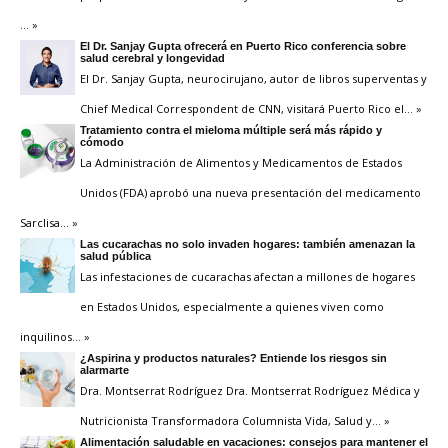
… »
El Dr. Sanjay Gupta ofrecerá en Puerto Rico conferencia sobre
salud cerebral y longevidad
El Dr. Sanjay Gupta, neurocirujano, autor de libros superventas y
Chief Medical Correspondent de CNN, visitará Puerto Rico el
… »
Tratamiento contra el mieloma múltiple será más rápido y
cómodo
La Administración de Alimentos y Medicamentos de Estados
Unidos (FDA) aprobó una nueva presentación del medicamento
Sarclisa
… »
Las cucarachas no solo invaden hogares: también amenazan la
salud pública
Las infestaciones de cucarachas afectan a millones de hogares
en Estados Unidos, especialmente a quienes viven como
inquilinos
… »
¿Aspirina y productos naturales? Entiende los riesgos sin
alarmarte
Dra. Montserrat Rodríguez Dra. Montserrat Rodríguez Médica y
Nutricionista Transformadora Columnista Vida, Salud y
… »
Alimentación saludable en vacaciones: consejos para mantener el