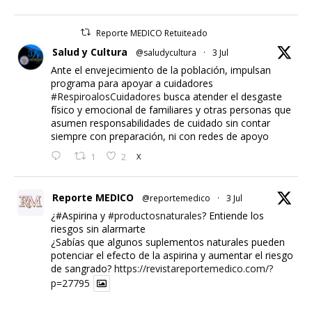
Reporte MEDICO Retuiteado
Salud y Cultura
@saludycultura
·
3 Jul
Ante el envejecimiento de la población, impulsan
programa para apoyar a cuidadores
#RespiroalosCuidadores
busca atender el desgaste
físico y emocional de familiares y otras personas que
asumen responsabilidades de cuidado sin contar
siempre con preparación, ni con redes de apoyo
1
2
X
Reporte MEDICO
@reportemedico
·
3 Jul
¿#Aspirina y
#productosnaturales
? Entiende los
riesgos sin alarmarte
¿Sabías que algunos suplementos naturales pueden
potenciar el efecto de la aspirina y aumentar el riesgo
de sangrado?
https://revistareportemedico.com/?
p=27795