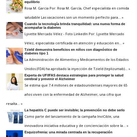
equilibrio
Rosa M. Garcia Por: Rosa M. García, Chef especialista en comida
saludable Las vacaciones son un momento perfecto para
… »
Cuando la tecnología brinda tranquilidad: una nueva forma de
acompañar la diabetes
Lyvette Mercado Vélez - Foto LinkedIn Por: Lyvette Mercado
Vélez, especialista certificada en atención y educación en
… »
Tzield demuestra beneficios en niños con diagnóstico de
diabetes tipo 1
La Administración de Alimentos y Medicamentos de los Estados
Unidos (FDA) ha aprobado la inyección de Tzield (teplizumab)
… »
Experta de UF/IFAS destaca estrategias para proteger la salud
cerebral y prevenir el Alzheimer
Se estima que 7.4 millones de estadounidenses mayores de 65
años viven con la enfermedad de Alzheimer, una cifra que
resalta
… »
La hepatitis C puede ser invisible; la prevención no debe serlo
Como parte del lanzamiento de la campaña InviCible, una
innovadora iniciativa educativa y de concienciación sobre la
… »
Esquizofrenia: una mirada centrada en la recuperación