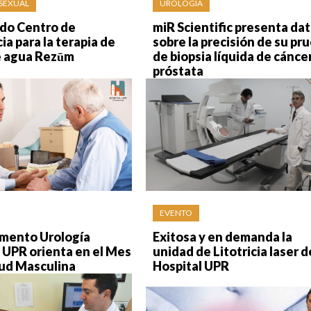
 SEXUAL
UROLOGÍA
do Centro de
miR Scientific presenta da
ia para la terapia de
sobre la precisión de su pr
e agua Rezūm
de biopsia líquida de cánce
próstata
EVENTO
mento Urología
Exitosa y en demanda la
 UPR orienta en el Mes
unidad de Litotricia laser d
lud Masculina
Hospital UPR