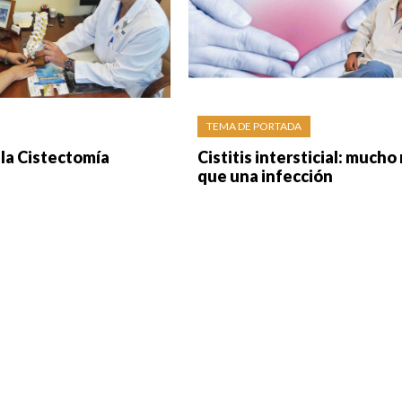
TEMA DE PORTADA
la Cistectomía
Cistitis intersticial: mucho
que una infección