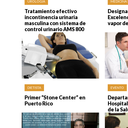
UROLOGÍA
MEDICINA
Tratamiento efectivo
Designa
incontinencia urinaria
Excelenc
masculina con sistema de
vapor d
control urinario AMS 800
DIETISTA
EVENTO
Primer “Stone Center” en
Departa
Puerto Rico
Hospital
de la Sa