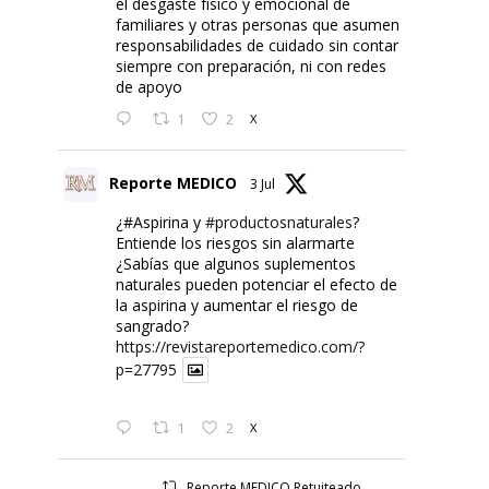
el desgaste físico y emocional de
familiares y otras personas que asumen
responsabilidades de cuidado sin contar
siempre con preparación, ni con redes
de apoyo
1
2
X
Reporte MEDICO
3 Jul
¿#Aspirina y
#productosnaturales
?
Entiende los riesgos sin alarmarte
¿Sabías que algunos suplementos
naturales pueden potenciar el efecto de
la aspirina y aumentar el riesgo de
sangrado?
https://revistareportemedico.com/?
p=27795
1
2
X
Reporte MEDICO Retuiteado