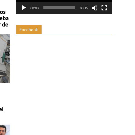
00:00
00:15
tos
ueba
r de
Facebook
el