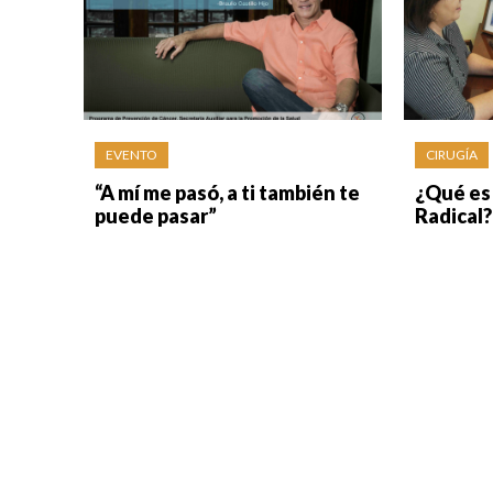
EVENTO
CIRUGÍA
“A mí me pasó, a ti también te
¿Qué es 
puede pasar”
Radical?