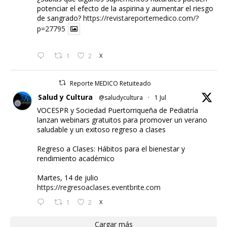
potenciar el efecto de la aspirina y aumentar el riesgo
de sangrado?
https://revistareportemedico.com/?
p=27795
1
2
X
Reporte MEDICO Retuiteado
Salud y Cultura
@saludycultura
·
1 Jul
VOCESPR y Sociedad Puertorriqueña de Pediatría
lanzan webinars gratuitos para promover un verano
saludable y un exitoso regreso a clases
Regreso a Clases: Hábitos para el bienestar y
rendimiento académico
Martes, 14 de julio
https://regresoaclases.eventbrite.com
1
2
X
Cargar más