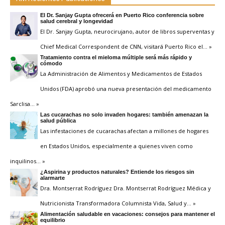
El Dr. Sanjay Gupta ofrecerá en Puerto Rico conferencia sobre
salud cerebral y longevidad
El Dr. Sanjay Gupta, neurocirujano, autor de libros superventas y
Chief Medical Correspondent de CNN, visitará Puerto Rico el
… »
Tratamiento contra el mieloma múltiple será más rápido y
cómodo
La Administración de Alimentos y Medicamentos de Estados
Unidos (FDA) aprobó una nueva presentación del medicamento
Sarclisa
… »
Las cucarachas no solo invaden hogares: también amenazan la
salud pública
Las infestaciones de cucarachas afectan a millones de hogares
en Estados Unidos, especialmente a quienes viven como
inquilinos
… »
¿Aspirina y productos naturales? Entiende los riesgos sin
alarmarte
Dra. Montserrat Rodríguez Dra. Montserrat Rodríguez Médica y
Nutricionista Transformadora Columnista Vida, Salud y
… »
Alimentación saludable en vacaciones: consejos para mantener el
equilibrio