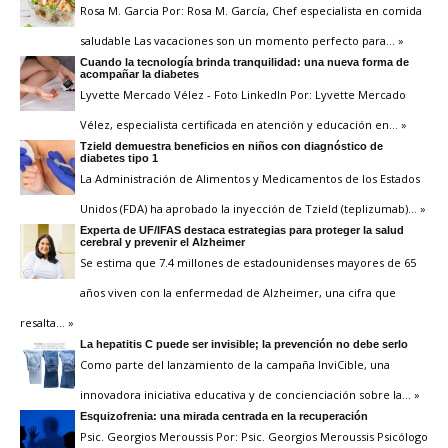
Rosa M. Garcia Por: Rosa M. García, Chef especialista en comida
saludable Las vacaciones son un momento perfecto para
… »
Cuando la tecnología brinda tranquilidad: una nueva forma de
acompañar la diabetes
Lyvette Mercado Vélez - Foto LinkedIn Por: Lyvette Mercado
Vélez, especialista certificada en atención y educación en
… »
Tzield demuestra beneficios en niños con diagnóstico de
diabetes tipo 1
La Administración de Alimentos y Medicamentos de los Estados
Unidos (FDA) ha aprobado la inyección de Tzield (teplizumab)
… »
Experta de UF/IFAS destaca estrategias para proteger la salud
cerebral y prevenir el Alzheimer
Se estima que 7.4 millones de estadounidenses mayores de 65
años viven con la enfermedad de Alzheimer, una cifra que
resalta
… »
La hepatitis C puede ser invisible; la prevención no debe serlo
Como parte del lanzamiento de la campaña InviCible, una
innovadora iniciativa educativa y de concienciación sobre la
… »
Esquizofrenia: una mirada centrada en la recuperación
Psic. Georgios Meroussis Por: Psic. Georgios Meroussis Psicólogo