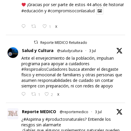
¡Gracias por ser parte de estos 44 años de historia!
#educación
y
#compromisoconlasalud
1
X
Reporte MEDICO Retuiteado
Salud y Cultura
@saludycultura
·
3 Jul
Ante el envejecimiento de la población, impulsan
programa para apoyar a cuidadores
#RespiroalosCuidadores
busca atender el desgaste
físico y emocional de familiares y otras personas que
asumen responsabilidades de cuidado sin contar
siempre con preparación, ni con redes de apoyo
1
2
X
Reporte MEDICO
@reportemedico
·
3 Jul
¿#Aspirina y
#productosnaturales
? Entiende los
riesgos sin alarmarte
¿Sabías que algunos suplementos naturales pueden