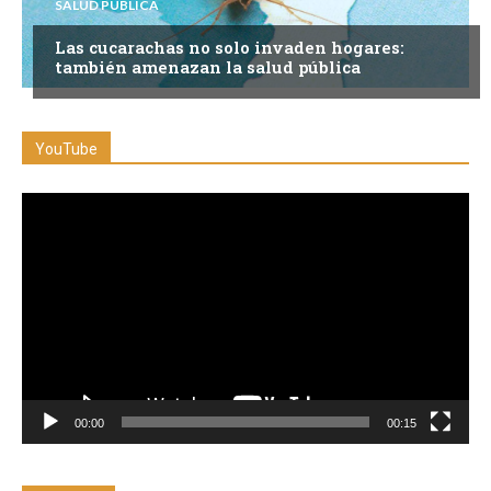
SALUD PÚBLICA
Las cucarachas no solo invaden hogares:
también amenazan la salud pública
YouTube
Reproductor
de
vídeo
00:00
00:15