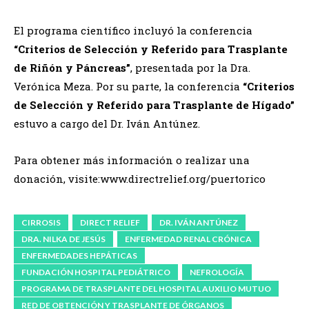
El programa científico incluyó la conferencia
“Criterios de Selección y Referido para Trasplante
de Riñón y Páncreas”
, presentada por la Dra.
Verónica Meza. Por su parte, la conferencia
“Criterios
de Selección y Referido para Trasplante de Hígado”
estuvo a cargo del Dr. Iván Antúnez.
Para obtener más información o realizar una
donación, visite:www.directrelief.org/puertorico
CIRROSIS
DIRECT RELIEF
DR. IVÁN ANTÚNEZ
DRA. NILKA DE JESÚS
ENFERMEDAD RENAL CRÓNICA
ENFERMEDADES HEPÁTICAS
FUNDACIÓN HOSPITAL PEDIÁTRICO
NEFROLOGÍA
PROGRAMA DE TRASPLANTE DEL HOSPITAL AUXILIO MUTUO
RED DE OBTENCIÓN Y TRASPLANTE DE ÓRGANOS