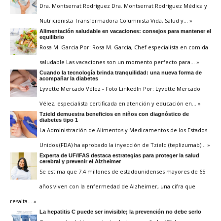
Dra. Montserrat Rodríguez Dra. Montserrat Rodríguez Médica y
Nutricionista Transformadora Columnista Vida, Salud y
… »
Alimentación saludable en vacaciones: consejos para mantener el
equilibrio
Rosa M. Garcia Por: Rosa M. García, Chef especialista en comida
saludable Las vacaciones son un momento perfecto para
… »
Cuando la tecnología brinda tranquilidad: una nueva forma de
acompañar la diabetes
Lyvette Mercado Vélez - Foto LinkedIn Por: Lyvette Mercado
Vélez, especialista certificada en atención y educación en
… »
Tzield demuestra beneficios en niños con diagnóstico de
diabetes tipo 1
La Administración de Alimentos y Medicamentos de los Estados
Unidos (FDA) ha aprobado la inyección de Tzield (teplizumab)
… »
Experta de UF/IFAS destaca estrategias para proteger la salud
cerebral y prevenir el Alzheimer
Se estima que 7.4 millones de estadounidenses mayores de 65
años viven con la enfermedad de Alzheimer, una cifra que
resalta
… »
La hepatitis C puede ser invisible; la prevención no debe serlo