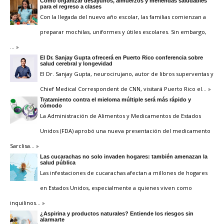
Cómo organizar desayunos, almuerzos y meriendas saludables
para el regreso a clases
Con la llegada del nuevo año escolar, las familias comienzan a
preparar mochilas, uniformes y útiles escolares. Sin embargo,
… »
El Dr. Sanjay Gupta ofrecerá en Puerto Rico conferencia sobre
salud cerebral y longevidad
El Dr. Sanjay Gupta, neurocirujano, autor de libros superventas y
Chief Medical Correspondent de CNN, visitará Puerto Rico el
… »
Tratamiento contra el mieloma múltiple será más rápido y
cómodo
La Administración de Alimentos y Medicamentos de Estados
Unidos (FDA) aprobó una nueva presentación del medicamento
Sarclisa
… »
Las cucarachas no solo invaden hogares: también amenazan la
salud pública
Las infestaciones de cucarachas afectan a millones de hogares
en Estados Unidos, especialmente a quienes viven como
inquilinos
… »
¿Aspirina y productos naturales? Entiende los riesgos sin
alarmarte