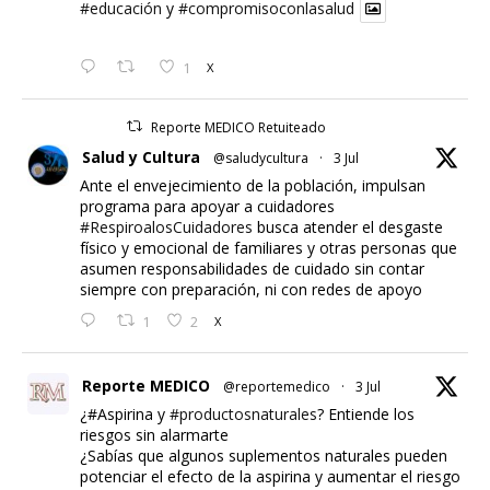
#educación
y
#compromisoconlasalud
1
X
Reporte MEDICO Retuiteado
Salud y Cultura
@saludycultura
·
3 Jul
Ante el envejecimiento de la población, impulsan
programa para apoyar a cuidadores
#RespiroalosCuidadores
busca atender el desgaste
físico y emocional de familiares y otras personas que
asumen responsabilidades de cuidado sin contar
siempre con preparación, ni con redes de apoyo
1
2
X
Reporte MEDICO
@reportemedico
·
3 Jul
¿#Aspirina y
#productosnaturales
? Entiende los
riesgos sin alarmarte
¿Sabías que algunos suplementos naturales pueden
potenciar el efecto de la aspirina y aumentar el riesgo