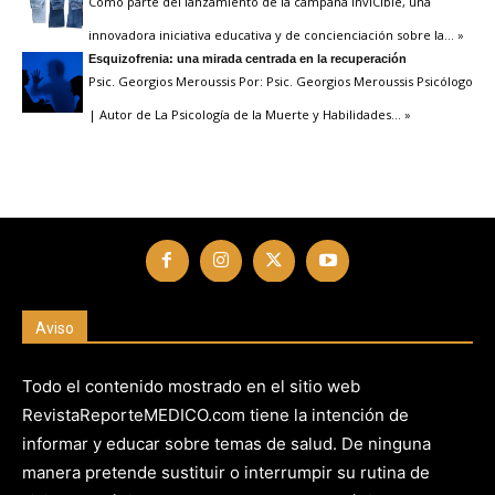
Como parte del lanzamiento de la campaña InviCible, una
innovadora iniciativa educativa y de concienciación sobre la
… »
Esquizofrenia: una mirada centrada en la recuperación
Psic. Georgios Meroussis Por: Psic. Georgios Meroussis Psicólogo
| Autor de La Psicología de la Muerte y Habilidades
… »
Aviso
Todo el contenido mostrado en el sitio web
RevistaReporteMEDICO.com tiene la intención de
informar y educar sobre temas de salud. De ninguna
manera pretende sustituir o interrumpir su rutina de