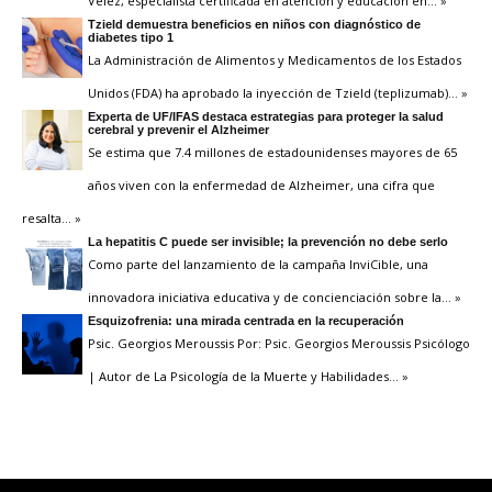
Vélez, especialista certificada en atención y educación en
… »
Tzield demuestra beneficios en niños con diagnóstico de
diabetes tipo 1
La Administración de Alimentos y Medicamentos de los Estados
Unidos (FDA) ha aprobado la inyección de Tzield (teplizumab)
… »
Experta de UF/IFAS destaca estrategias para proteger la salud
cerebral y prevenir el Alzheimer
Se estima que 7.4 millones de estadounidenses mayores de 65
años viven con la enfermedad de Alzheimer, una cifra que
resalta
… »
La hepatitis C puede ser invisible; la prevención no debe serlo
Como parte del lanzamiento de la campaña InviCible, una
innovadora iniciativa educativa y de concienciación sobre la
… »
Esquizofrenia: una mirada centrada en la recuperación
Psic. Georgios Meroussis Por: Psic. Georgios Meroussis Psicólogo
| Autor de La Psicología de la Muerte y Habilidades
… »