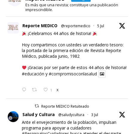
Es más que una revista; constituye una publicación
imprescindible.
Reporte MEDICO
@reportemedico
·
5 Jul
¡Celebramos 44 años de historia!
Hoy compartimos con ustedes un verdadero tesoro:
la portada de la primera edición de Revista Reporte
Médico, publicada junio, 1982
¡Gracias por ser parte de estos 44 años de historia!
#educación
y
#compromisoconlasalud
1
X
Reporte MEDICO Retuiteado
Salud y Cultura
@saludycultura
·
3 Jul
Ante el envejecimiento de la población, impulsan
programa para apoyar a cuidadores
#RespiroalosCuidadores
busca atender el desgaste