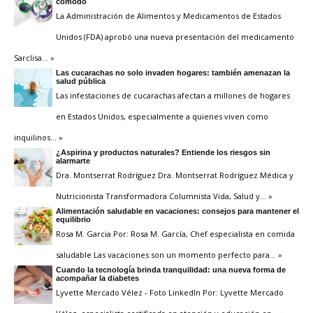
cómodo
La Administración de Alimentos y Medicamentos de Estados
Unidos (FDA) aprobó una nueva presentación del medicamento
Sarclisa
… »
Las cucarachas no solo invaden hogares: también amenazan la
salud pública
Las infestaciones de cucarachas afectan a millones de hogares
en Estados Unidos, especialmente a quienes viven como
inquilinos
… »
¿Aspirina y productos naturales? Entiende los riesgos sin
alarmarte
Dra. Montserrat Rodríguez Dra. Montserrat Rodríguez Médica y
Nutricionista Transformadora Columnista Vida, Salud y
… »
Alimentación saludable en vacaciones: consejos para mantener el
equilibrio
Rosa M. Garcia Por: Rosa M. García, Chef especialista en comida
saludable Las vacaciones son un momento perfecto para
… »
Cuando la tecnología brinda tranquilidad: una nueva forma de
acompañar la diabetes
Lyvette Mercado Vélez - Foto LinkedIn Por: Lyvette Mercado