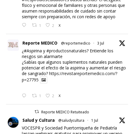
físico y emocional de familiares y otras personas que
asumen responsabilidades de cuidado sin contar
siempre con preparación, ni con redes de apoyo
1
2
X
Reporte MEDICO
@reportemedico
·
3 Jul
¿#Aspirina y
#productosnaturales
? Entiende los
riesgos sin alarmarte
¿Sabías que algunos suplementos naturales pueden
potenciar el efecto de la aspirina y aumentar el riesgo
de sangrado?
https://revistareportemedico.com/?
p=27795
1
2
X
Reporte MEDICO Retuiteado
Salud y Cultura
@saludycultura
·
1 Jul
VOCESPR y Sociedad Puertorriqueña de Pediatría
lanzan webinars gratuitos para promover un verano