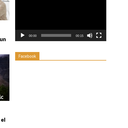
vídeo
00:00
00:15
 un
Facebook
 el