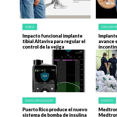
VIDEO
CIRUGÍA P
Impacto funcional implante
Implante
tibial Altaviva para regular el
avance e
control de la vejiga
incontin
ENDOCRINOLOGÍA
EVENTO
Puerto Rico produce el nuevo
Medtroni
sistema de bomba de insulina
Medtron