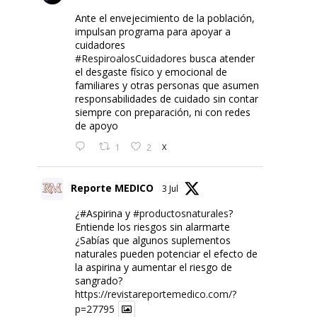
Ante el envejecimiento de la población,
impulsan programa para apoyar a
cuidadores
#RespiroalosCuidadores
busca atender
el desgaste físico y emocional de
familiares y otras personas que asumen
responsabilidades de cuidado sin contar
siempre con preparación, ni con redes
de apoyo
1
2
X
Reporte MEDICO
3 Jul
¿#Aspirina y
#productosnaturales
?
Entiende los riesgos sin alarmarte
¿Sabías que algunos suplementos
naturales pueden potenciar el efecto de
la aspirina y aumentar el riesgo de
sangrado?
https://revistareportemedico.com/?
p=27795