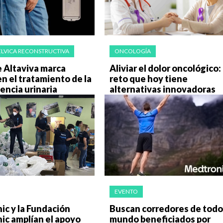
ÉLVICA RECONSTRUCTIVA
ONCOLOGÍA
 Altaviva marca
Aliviar el dolor oncológico:
n el tratamiento de la
reto que hoy tiene
encia urinaria
alternativas innovadoras
EVENTO
c y la Fundación
Buscan corredores de todo
ic amplían el apoyo
mundo beneficiados por